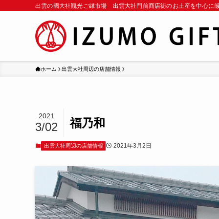
出雲の國大社観光ご縁市場 出雲大社門前商店街のお土産を中心に
ホーム
出雲大社周辺の店舗情報
2021
福乃和
3/02
2021年3月2日
出雲大社周辺の店舗情報