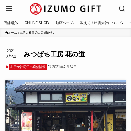
店舗紹介
ONLINE SHOP
動画ページ
教えて！出雲大社について
ホーム
出雲大社周辺の店舗情報
2021
みつばち工房 花の道
2/24
2021年2月24日
出雲大社周辺の店舗情報