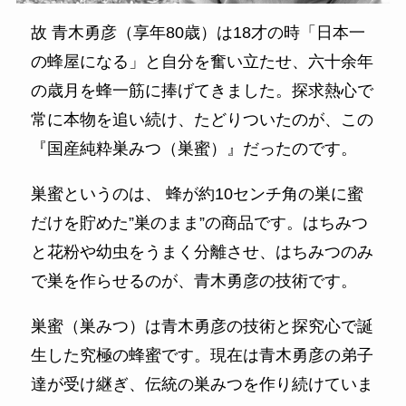
故 青木勇彦（享年80歳）は18才の時「日本一
の蜂屋になる」と自分を奮い立たせ、六十余年
の歳月を蜂一筋に捧げてきました。探求熱心で
常に本物を追い続け、たどりついたのが、この
『国産純粋巣みつ（巣蜜）』だったのです。
巣蜜というのは、 蜂が約10センチ角の巣に蜜
だけを貯めた”巣のまま”の商品です。はちみつ
と花粉や幼虫をうまく分離させ、はちみつのみ
で巣を作らせるのが、青木勇彦の技術です。
巣蜜（巣みつ）は青木勇彦の技術と探究心で誕
生した究極の蜂蜜です。現在は青木勇彦の弟子
達が受け継ぎ、伝統の巣みつを作り続けていま